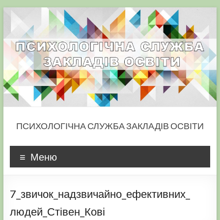
Skip
to
content
ПСИХОЛОГІЧНА СЛУЖБА ЗАКЛАДІВ ОСВІТИ
Меню
7_звичок_надзвичайно_ефективних_
людей_Стівен_Кові