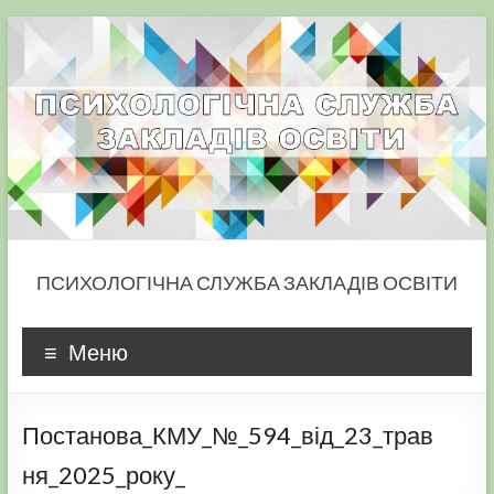
Skip
to
content
ПСИХОЛОГІЧНА СЛУЖБА ЗАКЛАДІВ ОСВІТИ
Меню
Постанова_КМУ_№_594_від_23_трав
ня_2025_року_