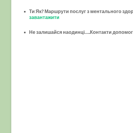
Ти Як? Маршрути послуг з ментального здор
завантажити
Не залишайся наодинці…..Контакти допомо