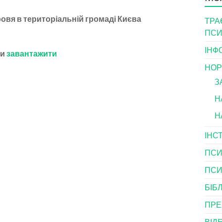
овя в територіальній громаді Києва
ТРА
ПСИ
ІНФ
ги
завантажити
НОР
З
Н
Н
ІНС
ПСИ
ПСИ
БІБ
ПРЕ
ВІД