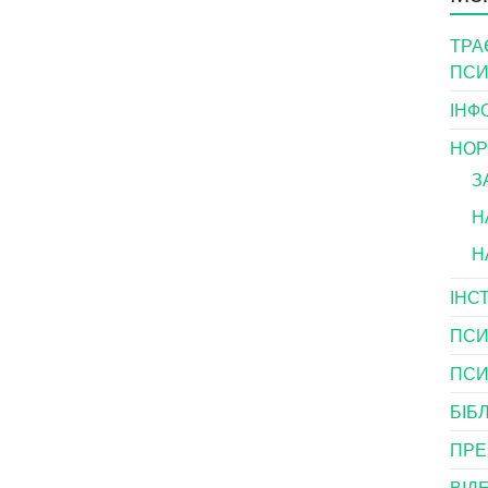
ТРА
ПСИ
ІНФ
НОР
З
Н
Н
ІНС
ПСИ
ПСИ
БІБ
ПРЕ
ВІД