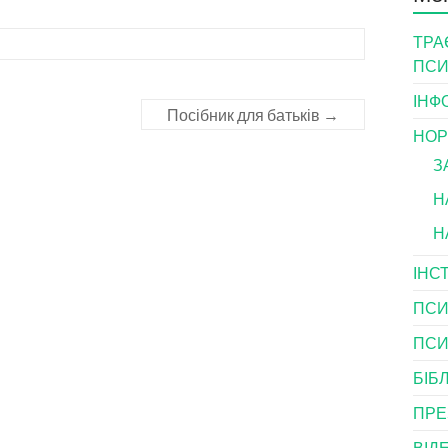
ТРА
ПСИ
ІНФ
Посібник для батьків
→
НОР
З
Н
Н
ІНС
ПСИ
ПСИ
БІБ
ПРЕ
ВІД